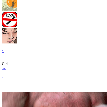
↑
←
Ctrl
→
↓