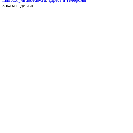
mailbox@artlebedev.ru
,
адреса и телефоны
Заказать дизайн...