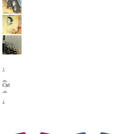
↑
←
Ctrl
→
↓