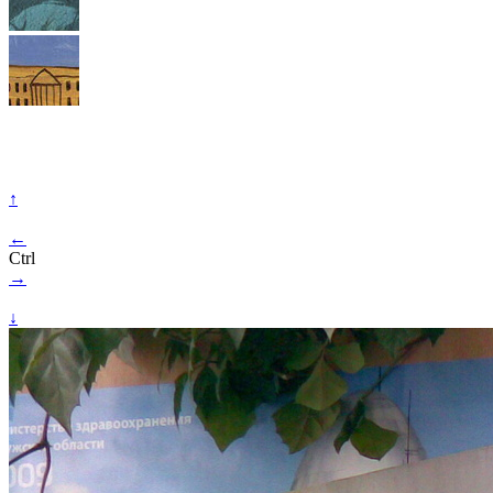
↑
←
Ctrl
→
↓