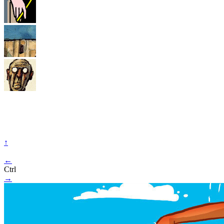
↑
←
Ctrl
→