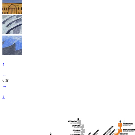
↑
←
Ctrl
→
↓