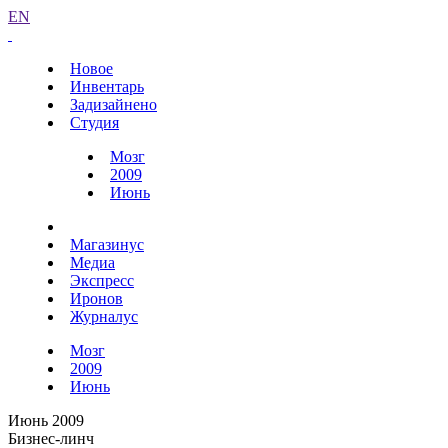
EN
Новое
Инвентарь
Задизайнено
Студия
Мозг
2009
Июнь
Магазинус
Медиа
Экспресс
Иронов
Журналус
Мозг
2009
Июнь
Июнь 2009
Бизнес-линч