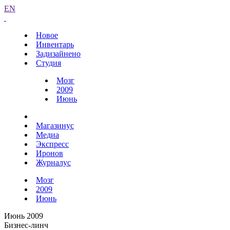
EN
Новое
Инвентарь
Задизайнено
Студия
Мозг
2009
Июнь
Магазинус
Медиа
Экспресс
Иронов
Журналус
Мозг
2009
Июнь
Июнь 2009
Бизнес-линч