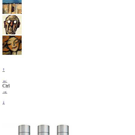
↑
←
Ctrl
→
↓