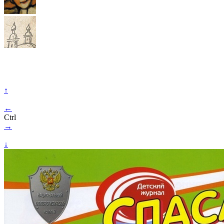
↑
←
Ctrl
→
↓