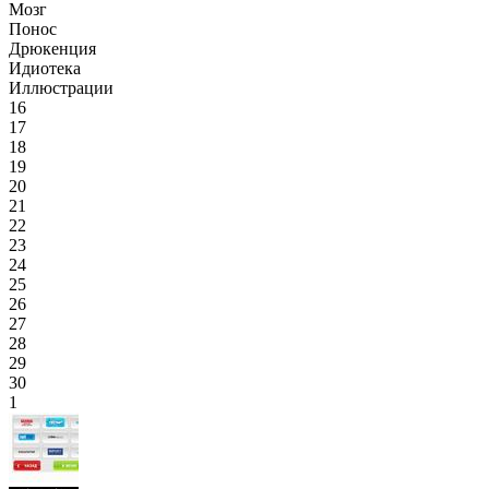
Мозг
Понос
Дрюкенция
Идиотека
Иллюстрации
16
17
18
19
20
21
22
23
24
25
26
27
28
29
30
1