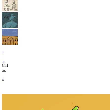
↑
←
Ctrl
→
↓