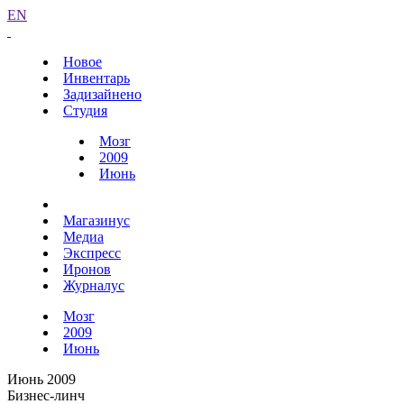
EN
Новое
Инвентарь
Задизайнено
Студия
Мозг
2009
Июнь
Магазинус
Медиа
Экспресс
Иронов
Журналус
Мозг
2009
Июнь
Июнь 2009
Бизнес-линч