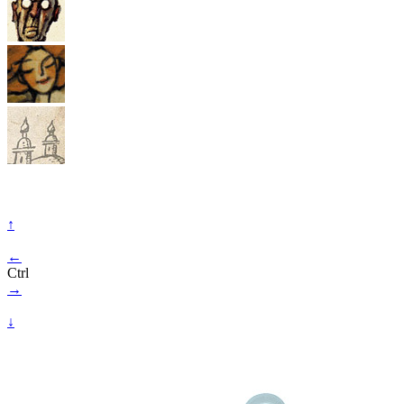
↑
←
Ctrl
→
↓