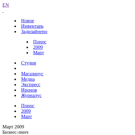
EN
Новое
Инвентарь
Задизайнено
Понос
2009
Март
Студия
Магазинус
Медиа
Экспресс
Иронов
Журналус
Понос
2009
Март
Март 2009
Бизнес-линч