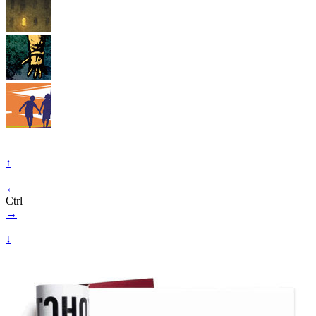
↑
←
Ctrl
→
↓