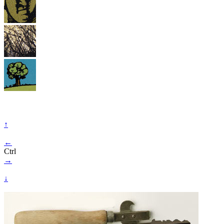
↑
←
Ctrl
→
↓