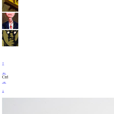
↑
←
Ctrl
→
↓