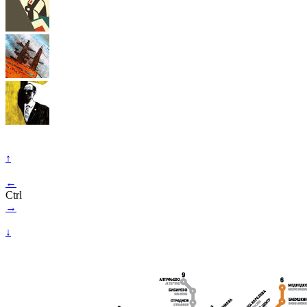
↑
←
Ctrl
→
↓