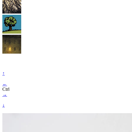
↑
←
Ctrl
→
↓