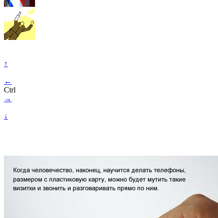
↑
←
Ctrl
→
↓