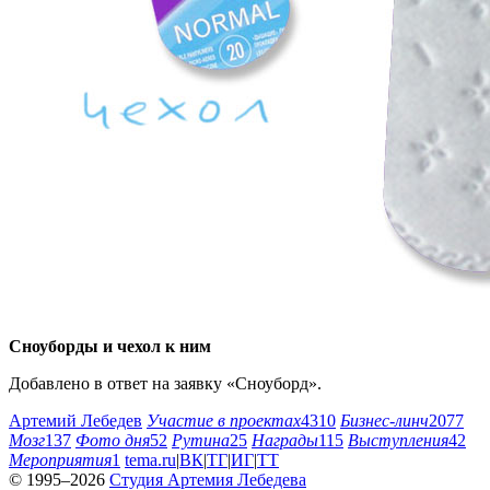
Сноуборды и чехол к ним
Добавлено в ответ на заявку «Сноуборд».
Артемий Лебедев
Участие в проектах
4310
Бизнес-линч
2077
Мозг
137
Фото дня
52
Рутина
25
Награды
115
Выступления
42
Мероприятия
1
tema.ru
|
ВК
|
ТГ
|
ИГ
|
ТТ
© 1995–2026
Студия Артемия Лебедева