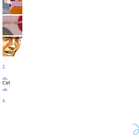
↑
←
Ctrl
→
↓