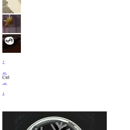
↑
←
Ctrl
→
↓