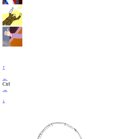
↑
←
Ctrl
→
↓