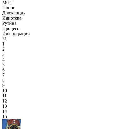
Мозг
Понос
Дрюкенция
Идиотека
Рутина
Процесс
Иллюстрации
31
1
2
3
4
5
6
7
8
9
10
11
12
13
14
15