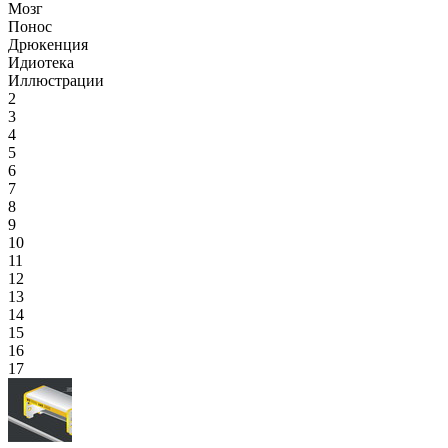
Мозг
Понос
Дрюкенция
Идиотека
Иллюстрации
2
3
4
5
6
7
8
9
10
11
12
13
14
15
16
17