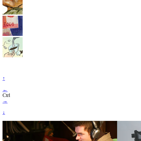
↑
←
Ctrl
→
↓