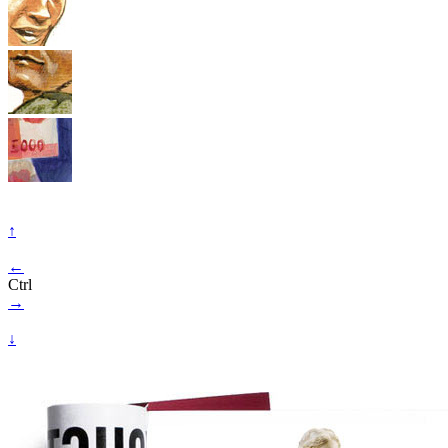
↑
←
Ctrl
→
↓