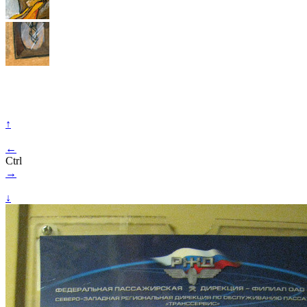
↑
←
Ctrl
→
↓