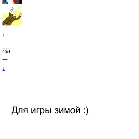
↑
←
Ctrl
→
↓