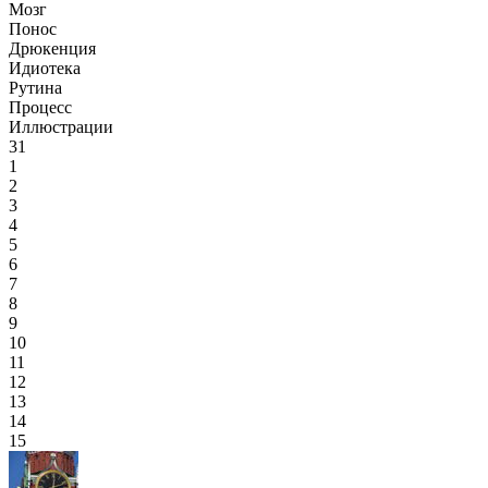
Мозг
Понос
Дрюкенция
Идиотека
Рутина
Процесс
Иллюстрации
31
1
2
3
4
5
6
7
8
9
10
11
12
13
14
15