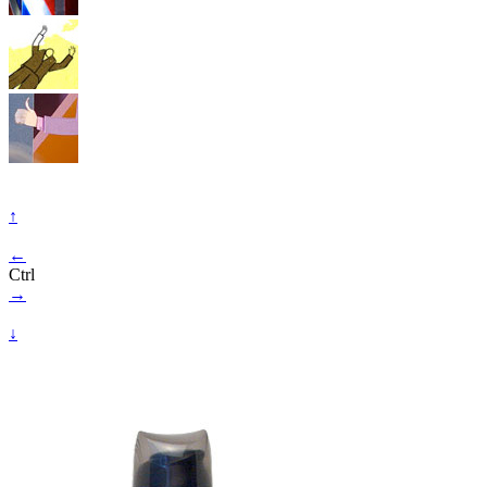
↑
←
Ctrl
→
↓