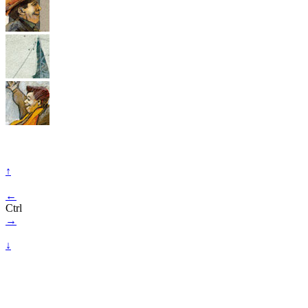
↑
←
Ctrl
→
↓