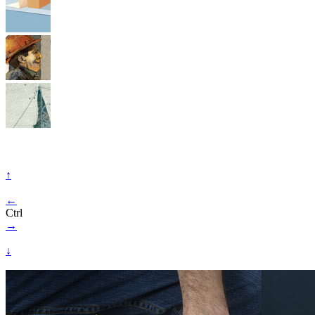
↑
←
Ctrl
→
↓