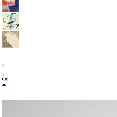
↑
←
Ctrl
→
↓