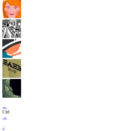
←
Ctrl
→
↓