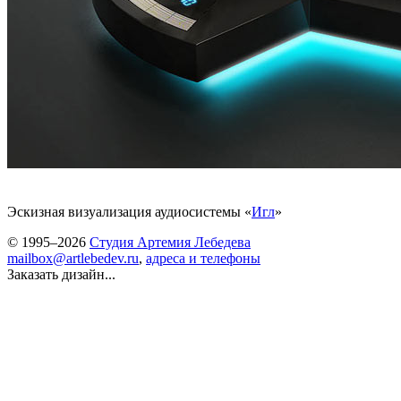
Эскизная визуализация аудиосистемы «
Игл
»
© 1995–2026
Студия Артемия Лебедева
mailbox@artlebedev.ru
,
адреса и телефоны
Заказать дизайн...