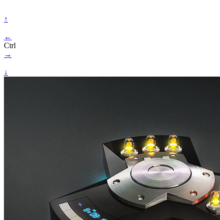
↑
←
Ctrl
→
↓