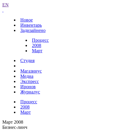
EN
Новое
Инвентарь
Задизайнено
Процесс
2008
Март
Студия
Магазинус
Медиа
Экспресс
Иронов
Журналус
Процесс
2008
Март
Март 2008
Бизнес-линч