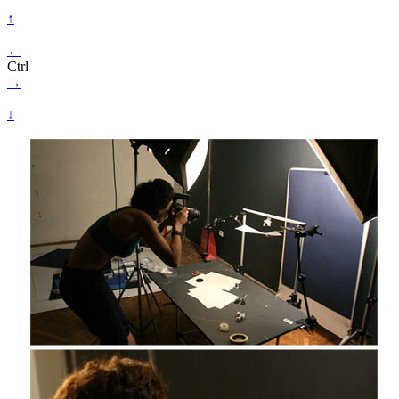
↑
←
Ctrl
→
↓