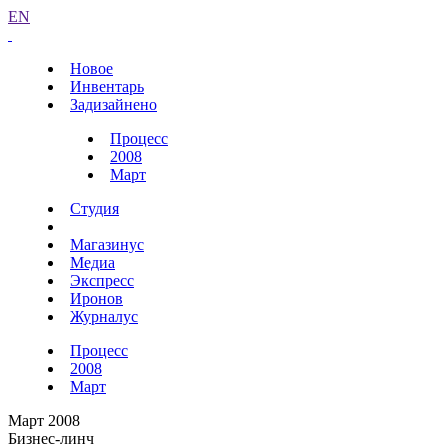
EN
Новое
Инвентарь
Задизайнено
Процесс
2008
Март
Студия
Магазинус
Медиа
Экспресс
Иронов
Журналус
Процесс
2008
Март
Март 2008
Бизнес-линч