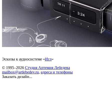
Эскизы к аудиосистеме «
Игл
»
© 1995–2026
Студия Артемия Лебедева
mailbox@artlebedev.ru
,
адреса и телефоны
Заказать дизайн...