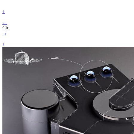
↑
←
Ctrl
→
↓