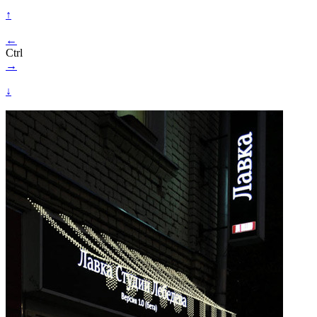
↑
←
Ctrl
→
↓