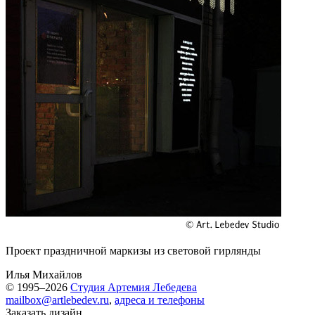
Проект праздничной маркизы из световой гирлянды
Илья Михайлов
© 1995–2026
Студия Артемия Лебедева
mailbox@artlebedev.ru
,
адреса и телефоны
Заказать дизайн...