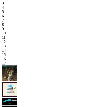
3
4
5
6
7
8
9
10
11
12
13
14
15
16
17