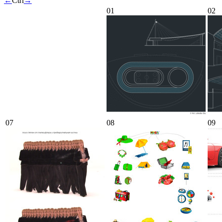
←
Ctrl
→
01
02
07
08
09