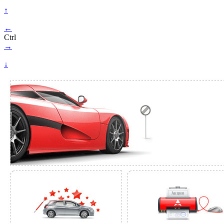
↑
←
Ctrl
→
↓