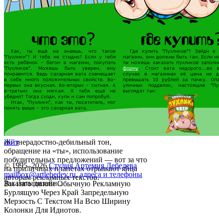
Жизнерадостно-дебильный тон,
сайт
обращение на «ты», использование
побудительных предложений — вот за что
© 1995–2026
Студия Артемия Лебедева
на приличных планетах отрывают яйца
mailbox@artlebedev.ru
,
адреса и телефоны
авторам рекламных текстов.
Заказать дизайн...
Вы изготовили Обычную Рекламную
Бурлящую Через Край Запредельную
Мерзость С Текстом На Всю Ширину
Колонки Для Идиотов.