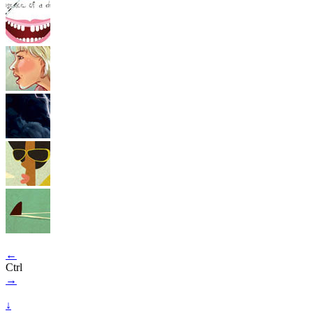
←
Ctrl
→
↓