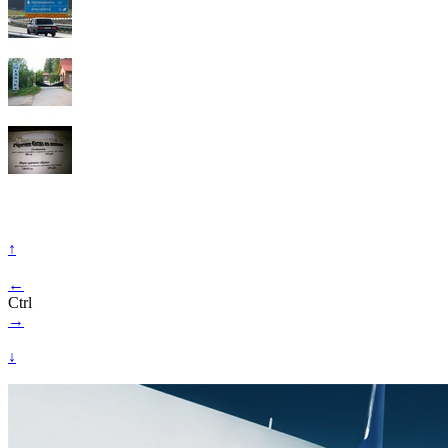
↑
←
Ctrl
→
↓