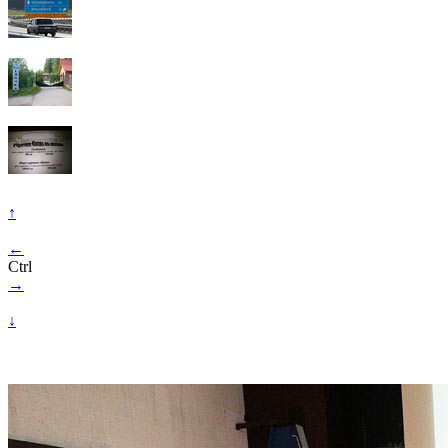
↑
←
Ctrl
→
↓