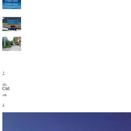
↑
←
Ctrl
→
↓