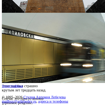
Этот ход был страшно
типографика
крутым лет тридцать назад.
© 1995–2026
Студия Артемия Лебедева
Сейчас это просто вполне
mailbox@artlebedev.ru
,
адреса и телефоны
терпимое решение.