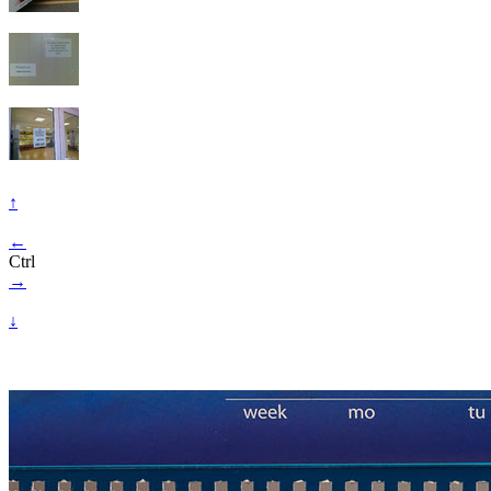
↑
←
Ctrl
→
↓