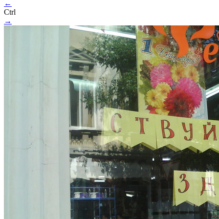
←
Ctrl
→