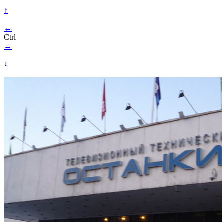
↑
←
Ctrl
→
↓