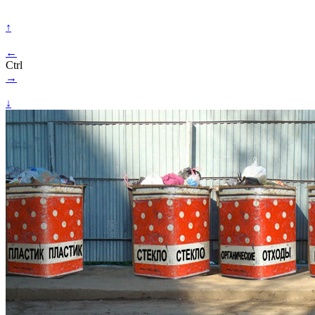
↑
←
Ctrl
→
↓