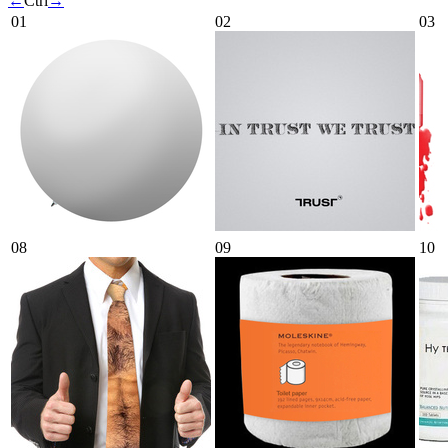
←
Ctrl
→
01
02
03
08
09
10