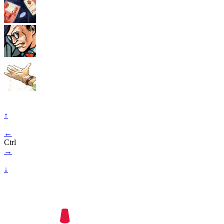
↑
←
Ctrl
→
↓