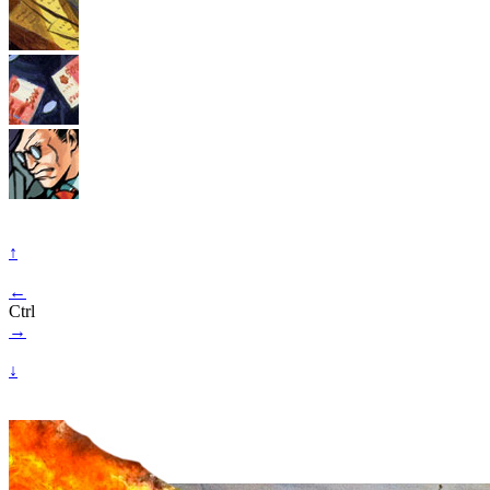
↑
←
Ctrl
→
↓