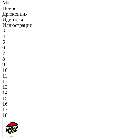
Мозг
Понос
Дрюкенция
Идиотека
Иллюстрации
3
4
5
6
7
8
9
10
11
12
13
14
15
16
17
18