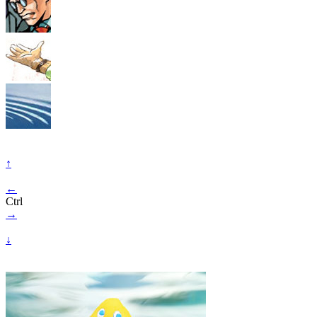
↑
←
Ctrl
→
↓